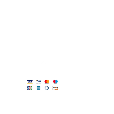
USEFUL ADDRESSES
Always updated timetables
and how to reach us
0831.302846
info@gioiellerialoscrigno.it
Mo 17: 30-21: 00
Tue-Sa 09: 00-13: 00 / 17.30-21.00
Viale Pola, 32 72017 Ostuni (BR
)
Accepted methods
DIRECT LINE WITH US
One of our assistants will