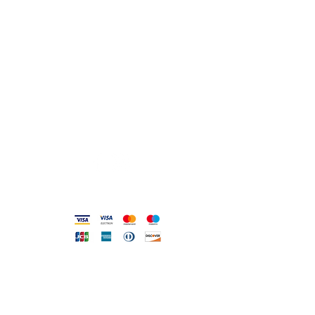
lo_scrigno_@libero.it
Lu 17:30-21:00
Ma-Sa 09:00-13:00 /
17.30-21.00
Viale Pola,32 72017 Ostuni (BR
)
Termini, Condizioni Reso e Spedizioni
Privacy e Cookie Policy
Codice Etico
Metodi accettati
FILO DIRETTO CON NOI
Un nostro assistente risponderà
ad ogni vostra richiesta