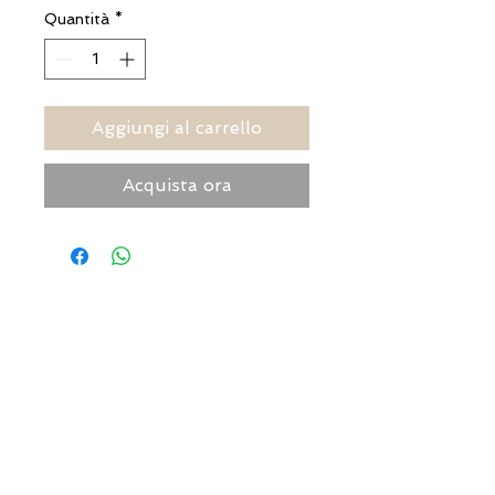
Quantità
*
Aggiungi al carrello
Acquista ora
INDIRIZZI UTILI
Orari sempre aggiornati
e come raggiungerci
0831.302846