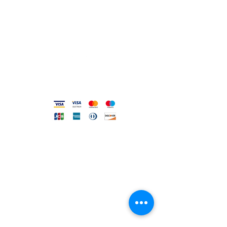
Termini, Condizioni Reso e Spedizioni
Privacy e Cookie Policy
Codice Etico
Metodi accettati
FILO DIRETTO CON NOI
Un nostro assistente risponderà
ad ogni vostra richiesta