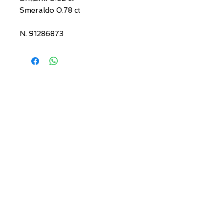
Smeraldo 0.78 ct
N. 91286873
INDIRIZZI UTILI
Orari sempre aggiornati
e come raggiungerci
0831.302846
lo_scrigno_@libero.it
Lu 17:30-21:00
Ma-Sa 09:00-13:00 /
17.30-21.00
Viale Pola,32 72017 Ostuni (BR
)