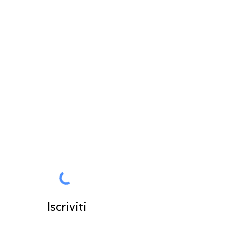
RESTA IN CONTATTO
Tutte le News in anteprima per
voi
Entra nella community
Iscriviti