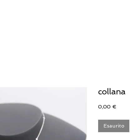
IELLERIA
OROLOGERIA
LLADRO'
collana
Prezzo
0,00 €
Esaurito