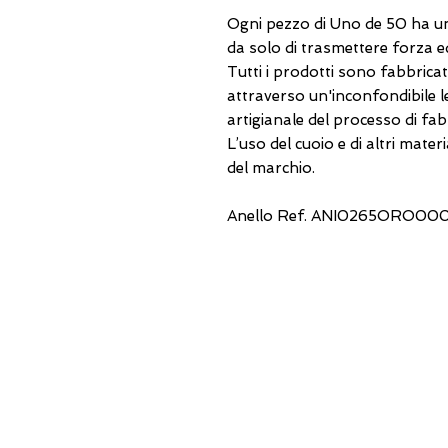
Ogni pezzo di Uno de 50 ha un
da solo di trasmettere forza e
Tutti i prodotti sono fabbrica
attraverso un'inconfondibile le
artigianale del processo di fab
L’uso del cuoio e di altri materi
del marchio.
Anello Ref. ANI0265ORO00
USEFUL ADDRESSES
Always updated
timetables and how to
reach us