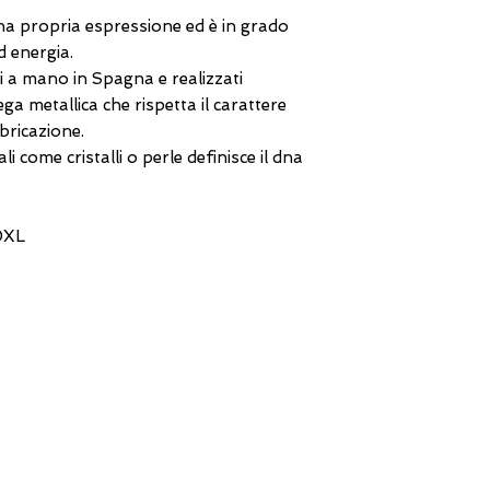
a propria espressione ed è in grado
d energia.
ti a mano in Spagna e realizzati
ga metallica che rispetta il carattere
bricazione.
ali come cristalli o perle definisce il dna
0XL
DIRECT LINE WITH US
One of our assistants will
answer all your requests