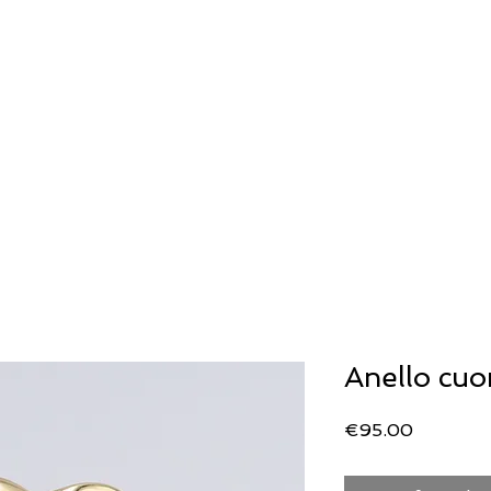
ERIA
OROLOGERIA
LLADRO'
STORIA
Generale
Generale
SECOND WRIST
Anello cuo
Price
€95.00