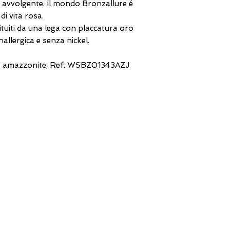
, avvolgente. Il mondo Bronzallure é
di vita rosa.
tituiti da una lega con placcatura oro
allergica e senza nickel.
ada amazzonite, Ref. WSBZ01343AZJ
DIRECT LINE WITH US
One of our assistants will
answer all your requests