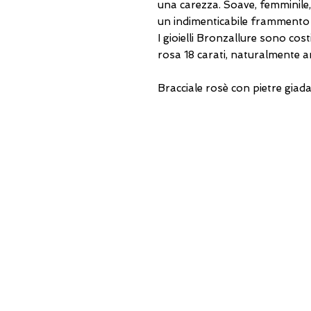
una carezza. Soave, femminile
un indimenticabile frammento 
I gioielli Bronzallure sono cos
rosa 18 carati, naturalmente an
Bracciale rosè con pietre gi
USEFUL ADDRESSES
Always updated
timetables and how to
reach us
0831.302846