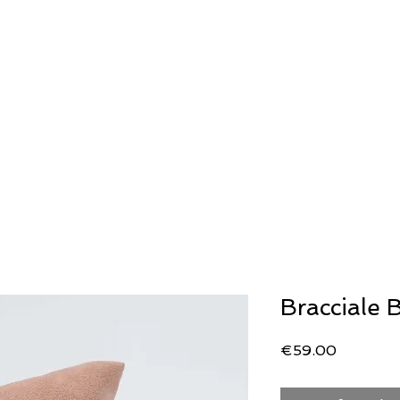
ERIA
OROLOGERIA
LLADRO'
STORIA
Generale
Generale
SECOND WRIST
Bracciale 
Price
€59.00