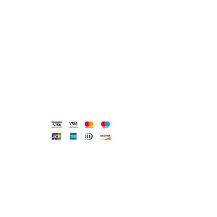
and how to reach us
0831.302846
info@gioiellerialoscrigno.it
Mo 17: 30-21: 00
Tue-Sa 09: 00-13: 00 / 17.30-21.00
Viale Pola, 32 72017 Ostuni (BR
)
Accepted methods
DIRECT LINE WITH US
One of our assistants will
answer all your requests