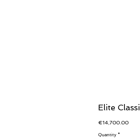
ERIA
OROLOGERIA
LLADRO'
STORIA
Generale
Generale
SECOND WRIST
Elite Clas
Pric
€14,700.00
Quantity
*