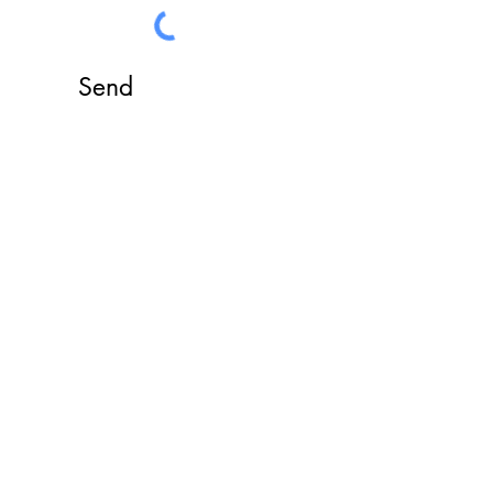
Send
Do Not Sell My Personal Information