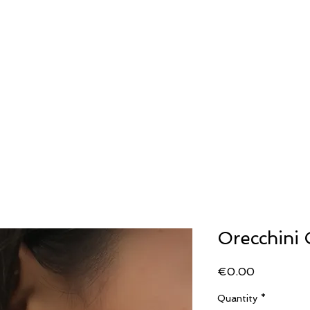
ERIA
OROLOGERIA
LLADRO'
STORIA
Generale
Generale
SECOND WRIST
Orecchini C
Price
€0.00
Quantity
*