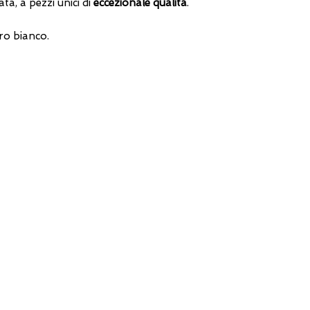
ata, a pezzi unici di
eccezionale qualità
.
oro bianco.
DIRECT LINE WITH US
One of our assistants will
answer all your requests