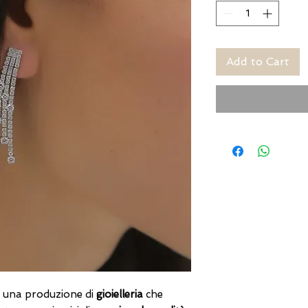
Add to Cart
on una produzione di
gioielleria
che