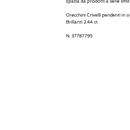
spazia da prodotti a serie limit
Orecchini Crivelli pendenti in 
Brillanti 2.44 ct
N. 37787795
USEFUL ADDRESSES
Always updated
timetables and how to
reach us
0831.302846