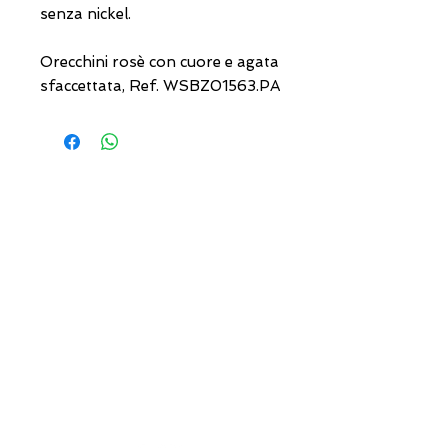
senza nickel.
Orecchini rosè con cuore e agata
sfaccettata, Ref. WSBZ01563.PA
USEFUL ADDRESSES
Always updated timetables
and how to reach us
0831.302846
info@gioiellerialoscrigno.it
Mo 17: 30-21: 00
Tue-Sa 09: 00-13: 00 / 17.30-21.00
Viale Pola, 32 72017 Ostuni (BR
)