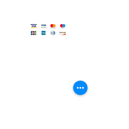
Accepted methods
DIRECT LINE WITH US
One of our assistants will
answer all your requests