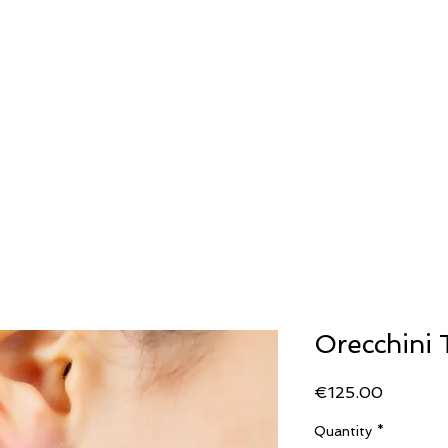
ERIA
OROLOGERIA
LLADRO'
STORIA
Generale
Generale
SECOND WRIST
Orecchini 
Price
€125.00
Quantity
*