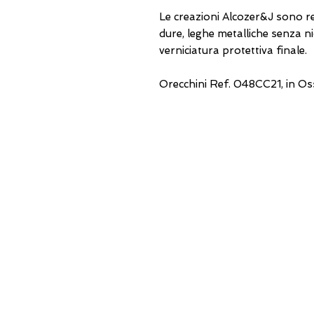
Le creazioni Alcozer&J sono re
dure, leghe metalliche senza ni
verniciatura protettiva finale.
Orecchini Ref. 048CC21, in O
USEFUL ADDRESSES
Always updated
timetables and how to
reach us
0831.302846