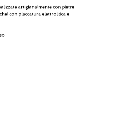
alizzate artigianalmente con pietre
chel con placcatura elettrolitica e
sso
DIRECT LINE WITH US
One of our assistants will
answer all your requests