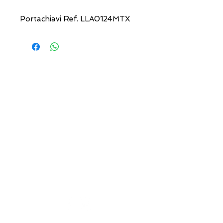
Portachiavi Ref. LLA0124MTX
USEFUL ADDRESSES
Always updated timetables
and how to reach us
0831.302846
info@gioiellerialoscrigno.it
Mo 17: 30-21: 00
Tue-Sa 09: 00-13: 00 / 17.30-21.00
Viale Pola, 32 72017 Ostuni (BR
)
Accepted methods