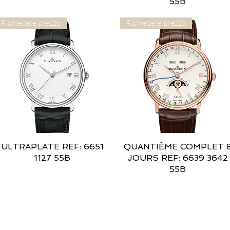
55B
Richiedere prezzo
Richiedere prezzo
ULTRAPLATE REF: 6651
Vista rapida
QUANTIÈME COMPLET 
Vista rapida
1127 55B
JOURS REF: 6639 3642
55B
FILO DIRETTO CON NOI