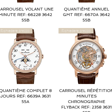
CARROUSEL VOLANT UNE
Vista rapida
QUANTIÈME ANNUEL
Vista rapida
MINUTE REF: 66228 3642
GMT REF: 6670A 3642
55B
55B
Richiedere prezzo
Richiedere prezzo
QUANTIÈME COMPLET 8
Vista rapida
CARROUSEL RÉPÉTITIO
Vista rapida
JOURS REF: 6639A 3631
MINUTES
55A
CHRONOGRAPHE
FLYBACK REF: 2358 3631