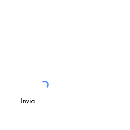
Un nostro assistente risponderà
ad ogni vostra richiesta
Invia