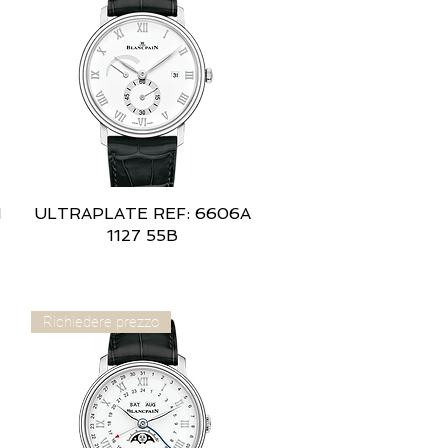
1
ULTRAPLATE REF: 6606A
Vista rapida
1127 55B
Richiedere prezzo