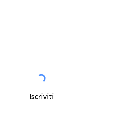
Tutte le News in anteprima per
voi
Entra nella community
Iscriviti