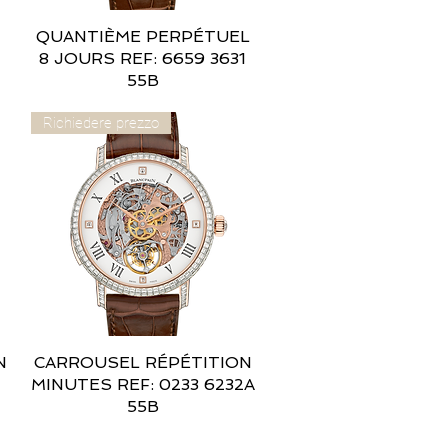
QUANTIÈME PERPÉTUEL
Vista rapida
8 JOURS REF: 6659 3631
55B
Richiedere prezzo
N
CARROUSEL RÉPÉTITION
Vista rapida
MINUTES REF: 0233 6232A
55B