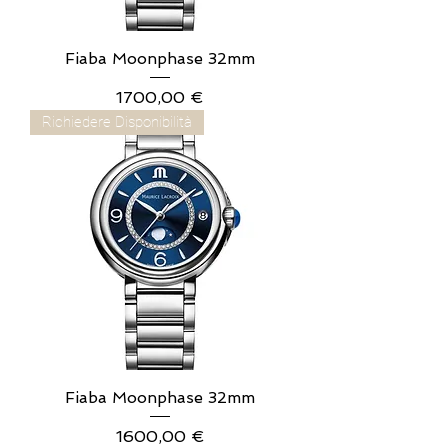
Fiaba Moonphase 32mm
Prezzo
1700,00 €
Richiedere Disponibilità
Fiaba Moonphase 32mm
Prezzo
1600,00 €