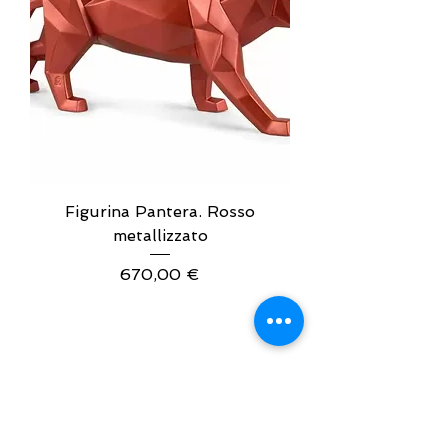
Figurina Pantera. Rosso
metallizzato
Prezzo
670,00 €
INDIRIZZI UTILI
Orari sempre aggiornati
e come raggiungerci