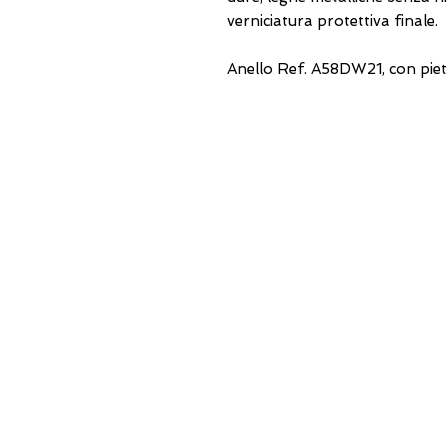
verniciatura protettiva finale.
Anello Ref. A58DW21, con piet
INDIRIZZI UTILI
Orari sempre aggiornati
e come raggiungerci
0831.302846
lo_scrigno_@libero.it
Lu 17:30-21:00
Ma-Sa 09:00-13:00 / 17.30-21.00