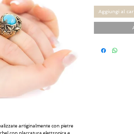
Aggiungi al car
alizzate artiginalmente con pietre
chel con placcatura elettronica e