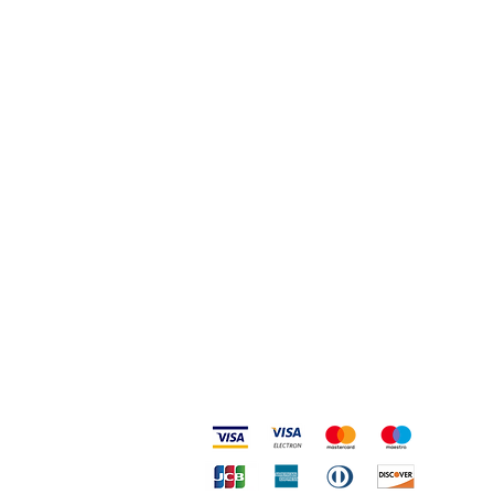
Viale Pola,32 72017 Ostuni (BR
)
Termini, Condizioni Reso e Spedizioni
Privacy e Cookie Policy
Codice Etico
Metodi accettati