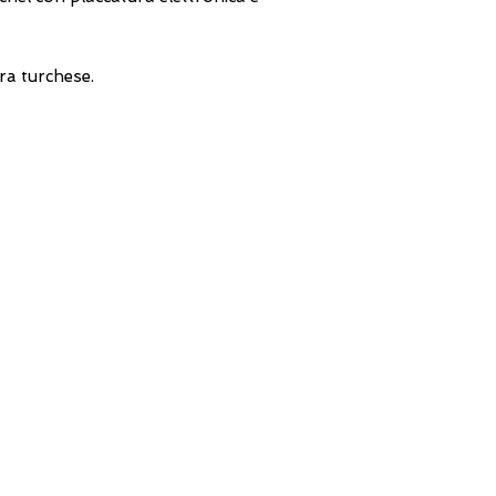
ra turchese.
FILO DIRETTO CON NOI
Un nostro assistente risponderà
ad ogni vostra richiesta