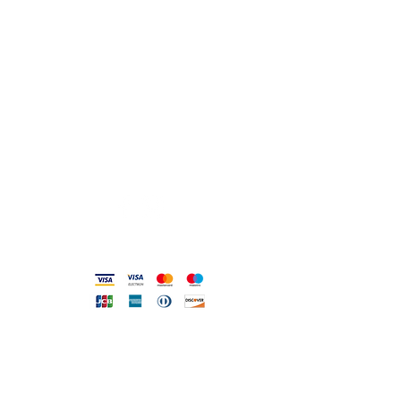
lo_scrigno_@libero.it
Lu 17:30-21:00
Ma-Sa 09:00-13:00 /
17.30-21.00
Viale Pola,32 72017 Ostuni (BR
)
Termini, Condizioni Reso e Spedizioni
Privacy e Cookie Policy
Codice Etico
Metodi accettati
FILO DIRETTO CON NOI
Un nostro assistente risponderà
ad ogni vostra richiesta