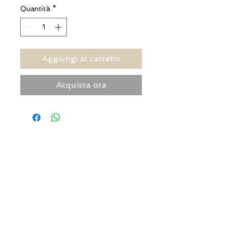
Quantità
*
Aggiungi al carrello
Acquista ora
INDIRIZZI UTILI
Orari sempre aggiornati
e come raggiungerci
0831.302846