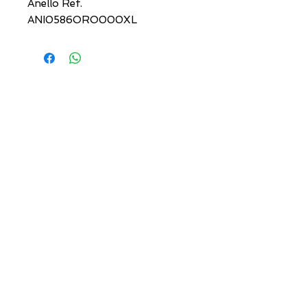
Anello Ref.
ANI0586ORO000XL
INDIRIZZI UTILI
Orari sempre aggiornati
e come raggiungerci
0831.302846
lo_scrigno_@libero.it
Lu 17:30-21:00
Ma-Sa 09:00-13:00 /
17.30-21.00
Viale Pola,32 72017 Ostuni (BR
)
Termini, Condizioni Reso e Spedizioni