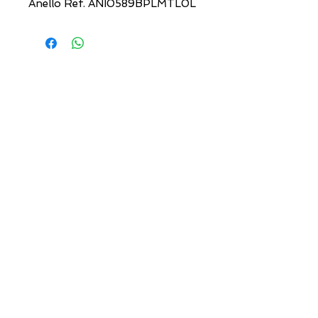
Anello Ref. ANI0589BPLMTL0L
INDIRIZZI UTILI
Orari sempre aggiornati
e come raggiungerci
0831.302846
lo_scrigno_@libero.it
Lu 17:30-21:00
Ma-Sa 09:00-13:00 /
17.30-21.00
Viale Pola,32 72017 Ostuni (BR
)
Termini, Condizioni Reso e Spedizioni
Privacy e Cookie Policy