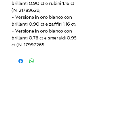
brillanti 0.90 ct e rubini 1.16 ct
(N. 21789629;
- Versione in oro bianco con
brillanti 0.90 ct e zaffiri 1.16 ct;
- Versione in oro bianco con
brillanti 0.78 ct e smeraldi 0.95
ct (N. 17997265.
INDIRIZZI UTILI
Orari sempre aggiornati
e come raggiungerci
0831.302846
lo_scrigno_@libero.it