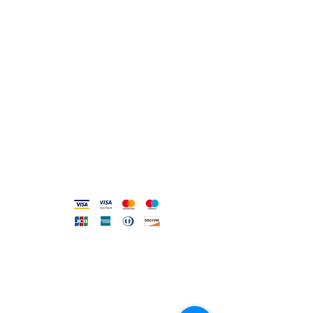
Lu 17:30-21:00
Ma-Sa 09:00-13:00 /
17.30-21.00
Viale Pola,32 72017 Ostuni (BR
)
Termini, Condizioni Reso e Spedizioni
Privacy e Cookie Policy
Codice Etico
Metodi accettati
FILO DIRETTO CON NOI
Un nostro assistente risponderà
ad ogni vostra richiesta