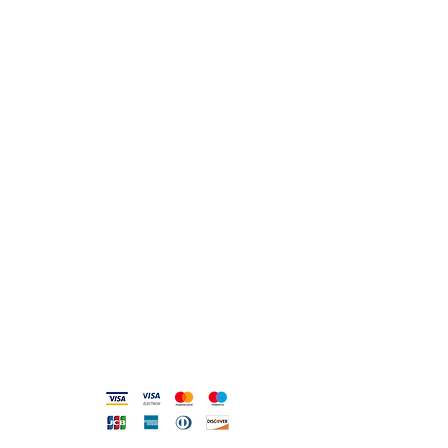
e come raggiungerci
0831.302846
lo_scrigno_@libero.it
Lu 17:30-21:00
Ma-Sa 09:00-13:00 /
17.30-21.00
Viale Pola,32 72017 Ostuni (BR
)
Termini, Condizioni Reso e Spedizioni
Privacy e Cookie Policy
Codice Etico
Metodi accettati