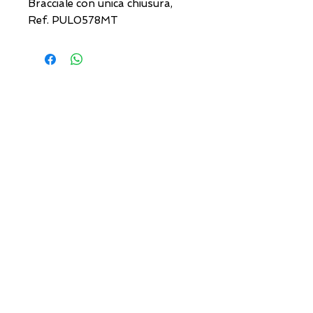
Bracciale con unica chiusura,
Ref. PUL0578MT
INDIRIZZI UTILI
Orari sempre aggiornati
e come raggiungerci
0831.302846
lo_scrigno_@libero.it
Lu 17:30-21:00
Ma-Sa 09:00-13:00 /
17.30-21.00
Viale Pola,32 72017 Ostuni (BR
)
Termini, Condizioni Reso e Spedizioni