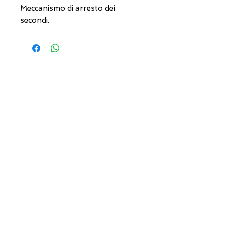
Meccanismo di arresto dei
secondi.
INDIRIZZI UTILI
Orari sempre aggiornati
e come raggiungerci
0831.302846
lo_scrigno_@libero.it
Lu 17:30-21:00
Ma-Sa 09:00-13:00 /
17.30-21.00
Viale Pola,32 72017 Ostuni (BR
)
Termini, Condizioni Reso e Spedizioni