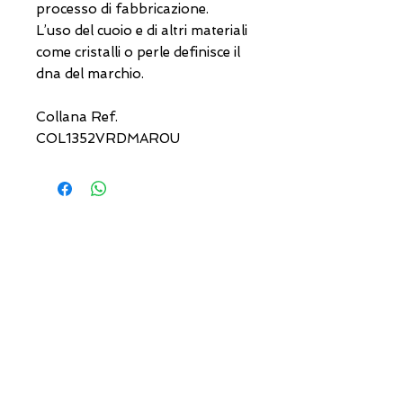
processo di fabbricazione.
L’uso del cuoio e di altri materiali
come cristalli o perle definisce il
dna del marchio.
Collana Ref.
COL1352VRDMAR0U
INDIRIZZI UTILI
Orari sempre aggiornati
e come raggiungerci
0831.302846
lo_scrigno_@libero.it