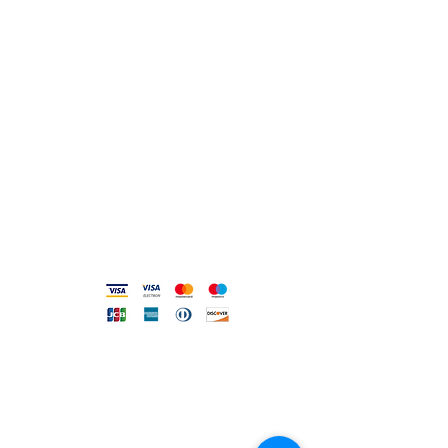
Lu 17:30-21:00
Ma-Sa 09:00-13:00 /
17.30-21.00
Viale Pola,32 72017 Ostuni (BR
)
Termini, Condizioni Reso e Spedizioni
Privacy e Cookie Policy
Codice Etico
Metodi accettati
FILO DIRETTO CON NOI
Un nostro assistente risponderà
ad ogni vostra richiesta