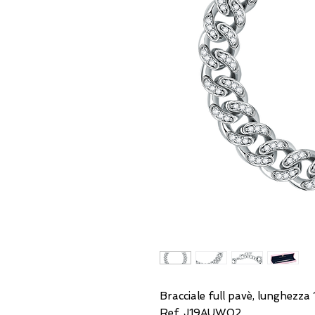
Bracciale full pavè, lunghezza 
Ref. J19AUW02