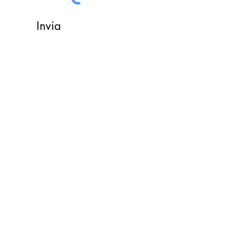
Invia
Do Not Sell My Personal Information