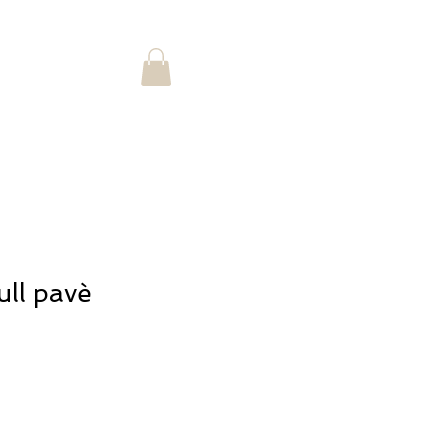
Accedi
STORIA
ull pavè