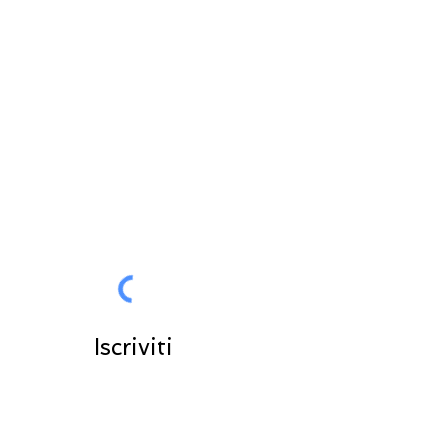
RESTA IN CONTATTO
Tutte le News in anteprima per
voi
Entra nella community
Iscriviti