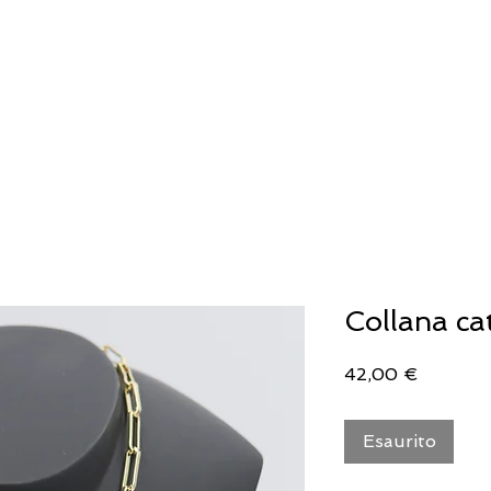
IELLERIA
OROLOGERIA
LLADRO'
Collana ca
Prezzo
42,00 €
Esaurito