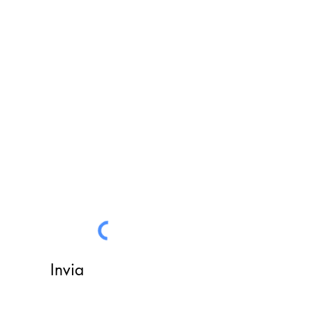
FILO DIRETTO CON NOI
Un nostro assistente risponderà
ad ogni vostra richiesta
Invia