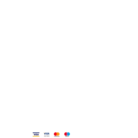
Orari sempre aggiornati
e come raggiungerci
0831.302846
lo_scrigno_@libero.it
Lu 17:30-21:00
Ma-Sa 09:00-13:00 /
17.30-21.00
Viale Pola,32 72017 Ostuni (BR
)
Termini, Condizioni Reso e Spedizioni
Privacy e Cookie Policy
Codice Etico
Metodi accettati