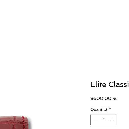
IELLERIA
OROLOGERIA
LLADRO'
Elite Clas
Prez
8600,00 €
Quantità
*