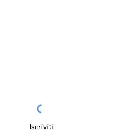
RESTA IN CONTATTO
Tutte le News in anteprima per
voi
Entra nella community
Iscriviti