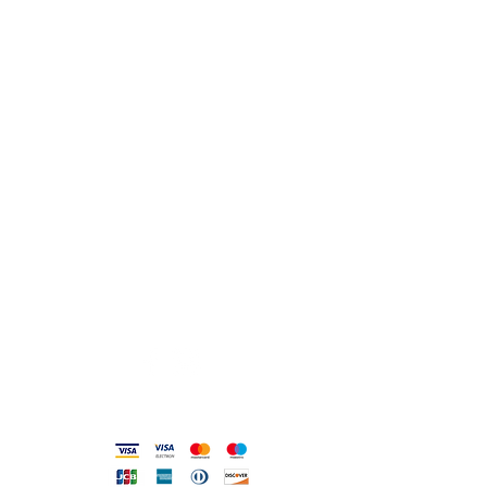
e come raggiungerci
0831.302846
lo_scrigno_@libero.it
Lu 17:30-21:00
Ma-Sa 09:00-13:00 /
17.30-21.00
Viale Pola,32 72017 Ostuni (BR
)
Termini, Condizioni Reso e Spedizioni
Privacy e Cookie Policy
Codice Etico
Metodi accettati