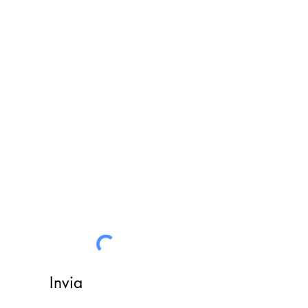
FILO DIRETTO CON NOI
Un nostro assistente risponderà
ad ogni vostra richiesta
Invia