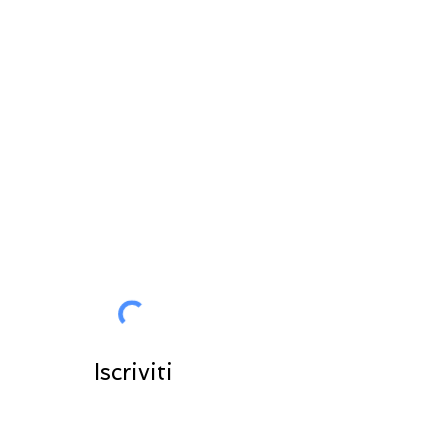
RESTA IN CONTATTO
Tutte le News in anteprima per
voi
Entra nella community
Iscriviti