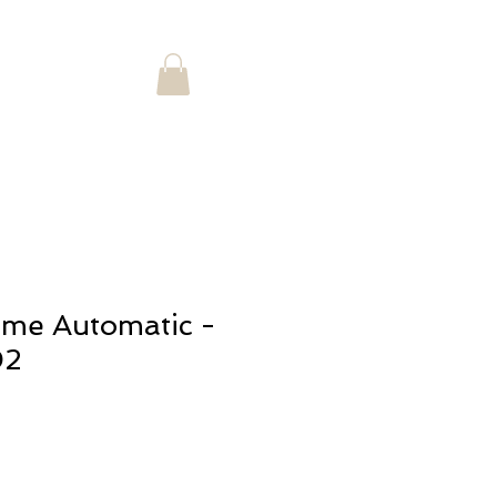
Accedi
STORIA
me Automatic -
02
o