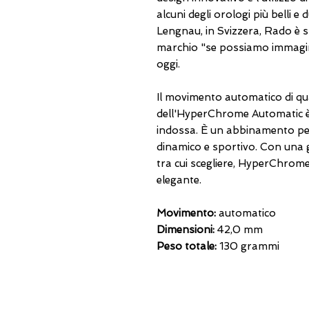
alcuni degli orologi più belli e 
Lengnau, in Svizzera, Rado è st
marchio "se possiamo immagin
oggi.
Il movimento automatico di qua
dell'HyperChrome Automatic è 
indossa. È un abbinamento p
dinamico e sportivo. Con una g
tra cui scegliere, HyperChrom
elegante.
Movimento:
automatico
Dimensioni:
42,0 mm
Peso totale:
130 grammi