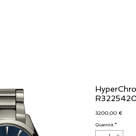
IELLERIA
OROLOGERIA
LLADRO'
HyperChro
R322542
Prezz
3200,00 €
Quantità
*