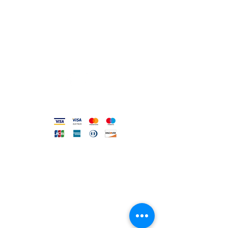
Viale Pola,32 72017 Ostuni (BR
)
Termini, Condizioni Reso e Spedizioni
Privacy e Cookie Policy
Codice Etico
Metodi accettati
FILO DIRETTO CON NOI
Un nostro assistente risponderà
ad ogni vostra richiesta