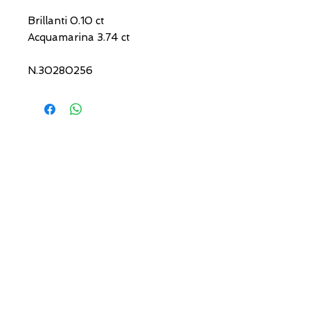
Brillanti 0.10 ct
Acquamarina 3.74 ct
N.30280256
INDIRIZZI UTILI
Orari sempre aggiornati
e come raggiungerci
0831.302846
lo_scrigno_@libero.it
Lu 17:30-21:00
Ma-Sa 09:00-13:00 /
17.30-21.00