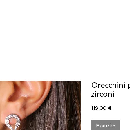
IELLERIA
OROLOGERIA
LLADRO'
Orecchini 
zirconi
Prezzo
119,00 €
Esaurito