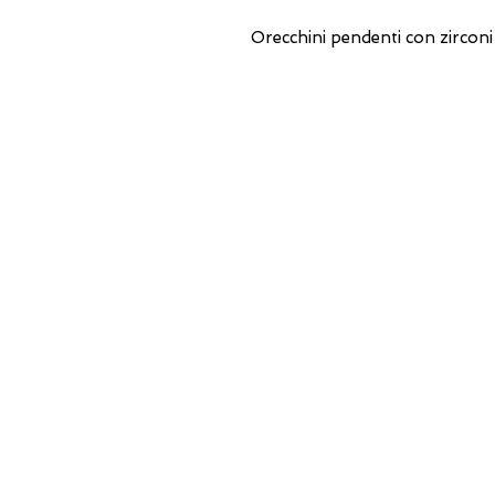
Orecchini pendenti con zirconi
INDIRIZZI UTILI
Orari sempre aggiornati
e come raggiungerci
0831.302846
lo_scrigno_@libero.it
Lu 17:30-21:00
Ma-Sa 09:00-13:00 / 17.30-21.00
Viale Pola,32 72017 Ostuni (BR
)