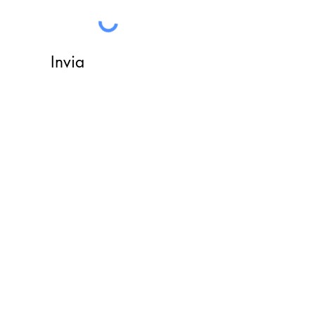
Invia
Do Not Sell My Personal Information