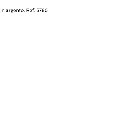
 in argento, Ref. 5786
FILO DIRETTO CON NOI
Un nostro assistente risponderà
ad ogni vostra richiesta