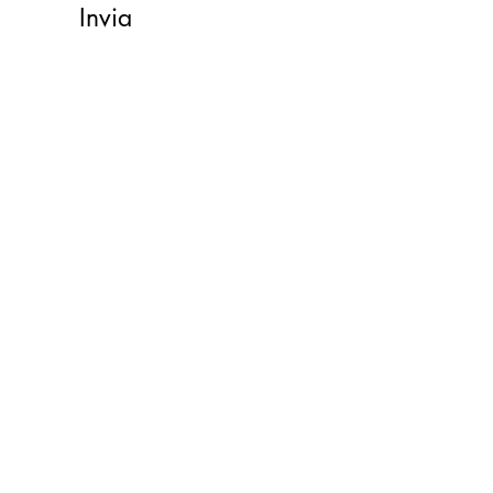
Invia
Do Not Sell My Personal Information