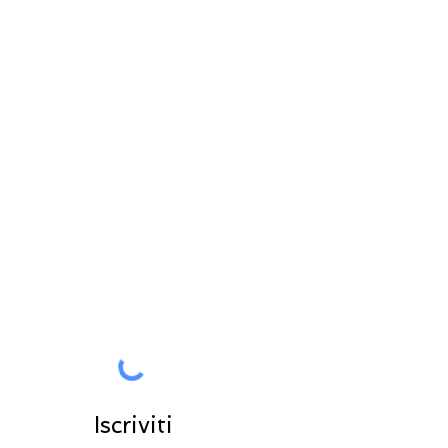
RESTA IN CONTATTO
Tutte le News in anteprima per
voi
Entra nella community
Iscriviti