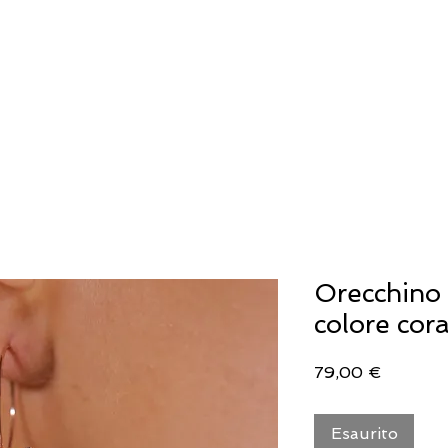
IELLERIA
OROLOGERIA
LLADRO'
Orecchino 
colore cora
Prezzo
79,00 €
Esaurito