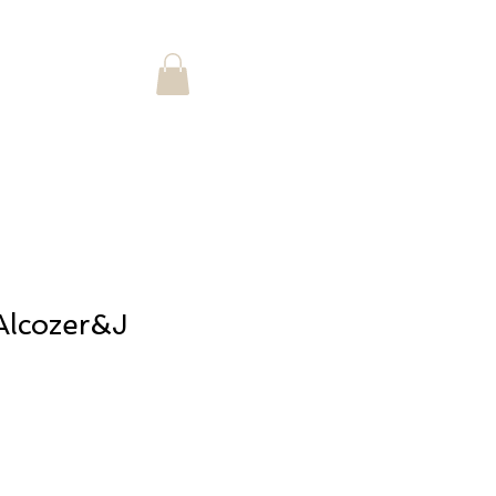
Accedi
STORIA
Alcozer&J