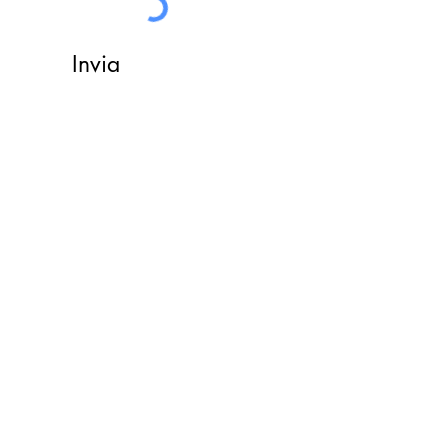
Invia
Do Not Sell My Personal Information