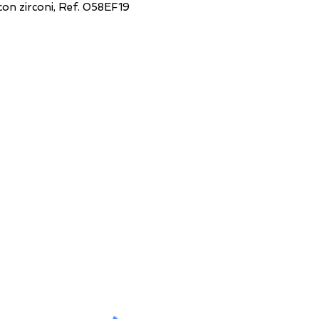
con zirconi, Ref. 058EF19
FILO DIRETTO CON NOI
Un nostro assistente risponderà
ad ogni vostra richiesta