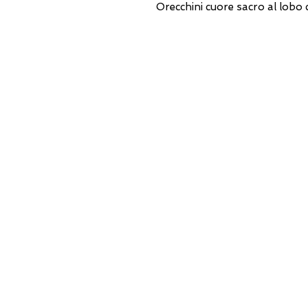
Orecchini cuore sacro al lobo 
INDIRIZZI UTILI
Orari sempre aggiornati
e come raggiungerci
0831.302846
lo_scrigno_@libero.it
Lu 17:30-21:00
Ma-Sa 09:00-13:00 / 17.30-21.00
Viale Pola,32 72017 Ostuni (BR
)
Termini, Condizioni Reso e Spedizioni