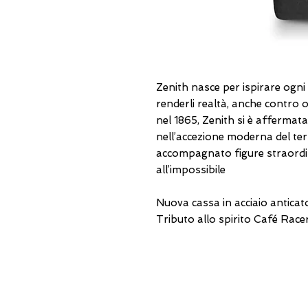
Zenith nasce per ispirare ogni 
renderli realtà, anche contro 
nel 1865, Zenith si è afferma
nell’accezione moderna del te
accompagnato figure straordi
all’impossibile
Nuova cassa in acciaio antica
Tributo allo spirito Café Racer
INDIRIZZI UTILI