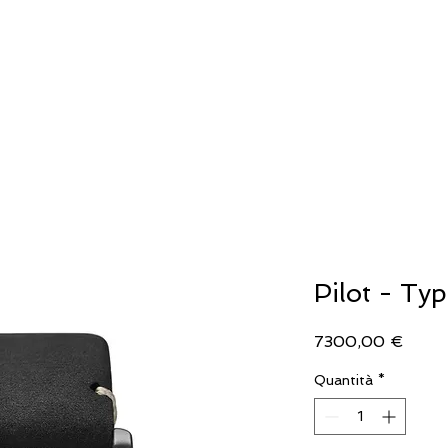
IELLERIA
OROLOGERIA
LLADRO'
Pilot - T
Prezz
7300,00 €
Quantità
*