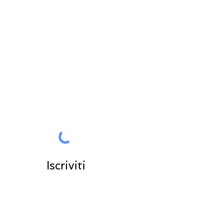
Tutte le News in anteprima per
voi
Entra nella community
Iscriviti