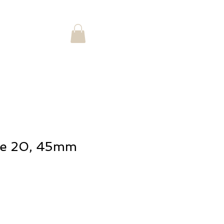
Accedi
STORIA
ype 20, 45mm
o