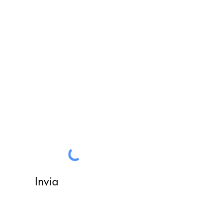
Un nostro assistente risponderà
ad ogni vostra richiesta
Invia